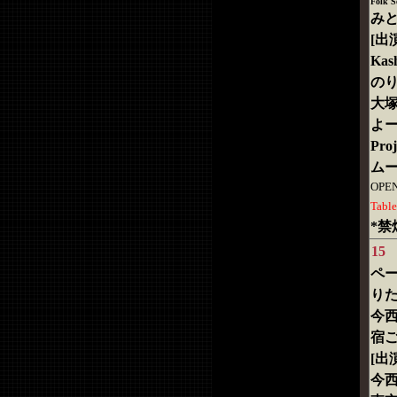
Folk
みと
[出
Kash
の
大
よ
Proj
ム
OPEN
Tabl
*禁
15
ペ
り
今
宿
[出
今