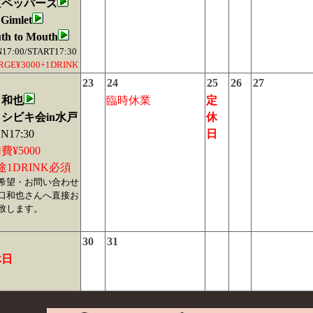
京ペッパーズ
Gimlet
th to Mouth
17:00/START17:30
RGE¥3000+1DRINK
23
24
25
26
27
口和也
臨時休業
定
シビキ会in水戸
休
N17:30
日
費¥5000
途1DRINK必須
希望・お問い合わせ
口和也さんへ直接お
致します。
30
31
休日