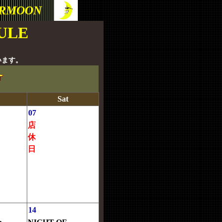
ERMOON
ULE
います。
Sat
07
店
休
日
14