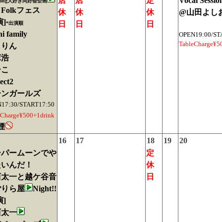
店
店
定
Vocal Sessio
 Song大好き同好会企画
Folkフェス
休
休
休
@山田よしお(
演]
日
日
日
*出演順
i family
OPEN19:00/ST
TableCharge¥5
りりん
塚浩
ーこ
ect2
ーンガールズ
17:30/START17:50
eCharge¥500+1drink
煙
16
17
18
19
20
ーパームーンでや
定
たいんだ！
休
西太一と越ケ谷音
日
ごりら屋
Night!!
演]
西太一