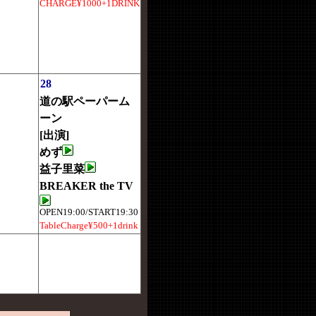
CHARGE¥1000+1DRINK
28
道の駅ペーパーム
ーン
[出演]
めず
益子里菜
BREAKER the TV
OPEN19:00/START19:30
TableCharge¥500+1drink