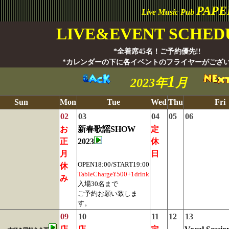
PAP
Live Music Pub
LIVE&EVENT SCHED
*全着席45名！ご予約優先!!
*カレンダーの下に各イベントのフライヤーがござ
1
2023年
月
Sun
Mon
Tue
Wed
Thu
Fri
02
03
04
05
06
お
新春歌謡SHOW
定
正
2023
休
月
日
OPEN18:00/START19:00
休
TableCharge¥500+1drink
み
入場30名まで
ご予約お願い致しま
す。
09
10
11
12
13