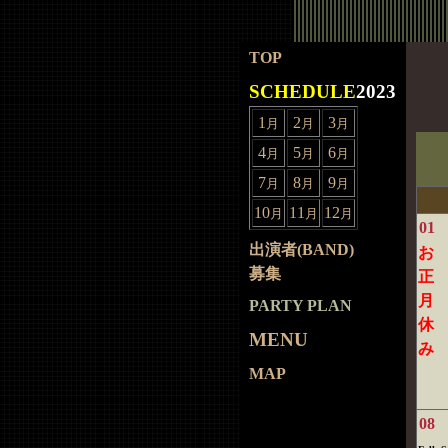
TOP
SCHEDULE
2023
1
2
3
月
月
月
4
5
6
月
月
月
7
8
9
月
月
月
10
11
12
月
月
月
01
出演者(BAND)
お
募集
正
月
PARTY PLAN
休
MENU
み
MAP
08