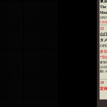
東
The 
Mou
OPEN
CHA
22
山
タメ
OPE
参加
*別
参加
は山
願い
29
定