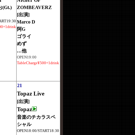
n
NIGHT OF
Gt.)
ZOMBEAVERZ
[出演]
ART19:30
Marco D
00+1drink
阿G
ゴライ
めず
…他
OPEN19:00
TableCharge¥500+1drink
21
Topaz Live
[出演]
Topaz
音楽のチカラスペ
シャル
OPEN18:00/START18:30