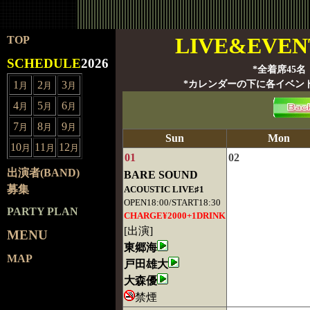
LIVE&EVEN
TOP
SCHEDULE
2026
*全着席45名
1
2
3
*カレンダーの下に各イベン
月
月
月
4
5
6
月
月
月
7
8
9
月
月
月
Sun
Mon
10
11
12
月
月
月
01
02
出演者(BAND)
BARE SOUND
募集
ACOUSTIC LIVE♯1
OPEN18:00/START18:30
PARTY PLAN
CHARGE¥2000+1DRINK
[出演]
MENU
東郷海
MAP
戸田雄大
大森優
禁煙