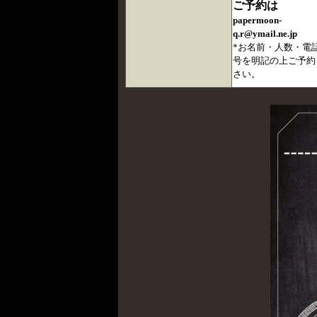
ご予約は
papermoon-
q.r@ymail.ne.jp
*お名前・人数・電
号を明記の上ご予約
さい。