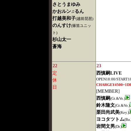
さとうまゆみ
かおルン♫るん
打越美和子
(越前琵琶)
のんすけ
(篠笛ユニッ
ト)
杉山太一
蒼海
22
23
定
西慎嗣LIVE
OPEN18:00/START18
休
CHARGE¥4500+1D
日
[MEMBER]
西慎嗣
(Gt.&Vo.)
鈴木隆文
(Gt.&Vo.)
栗田尚武美
(Key.)
ヨコタツトム
(Ba.
岩間文男
(Dr.)