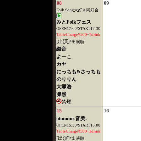
08
09
Folk Song大好き同好会
みとFolkフェス
OPEN17:00/START17:30
TableCharge¥500+1drink
[出演]
*出演順
織音
よーこ
カヤ
にっちも&さっちも
のりりん
大塚浩
凛然
禁煙
15
16
otonomi-音美-
OPEN15:30/START16:00
TableCharge¥500+1drink
[出演]
*出演順